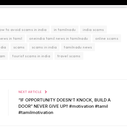
ow to avoid scams in india
in tamilnadu
india scams
news in tamil
oneindia tamil news in tamilnadu
online scams
ndia
scams
scams in india
tamilnadu news
cam
tourist scams in india
travel scams
NEXT ARTICLE
“IF OPPORTUNITY DOESN’T KNOCK, BUILD A
DOOR” NEVER GIVE UP!! #motivation #tamil
#tamilmotivation