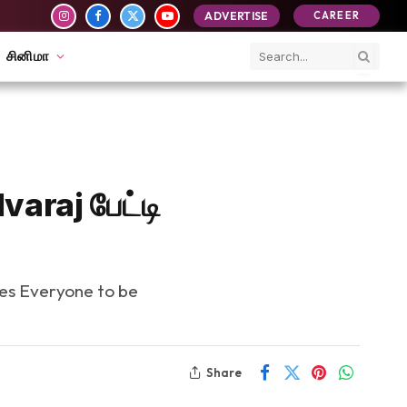
ADVERTISE
CAREER
Instagram
Facebook
X
YouTube
(Twitter)
சினிமா
varaj பேட்டி
ges Everyone to be
Share