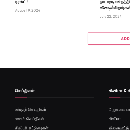
டிரஸ்ட் !
நாடாளுமன்றத்த
வீணடிக்கிறார்கள
August 9, 2024
July 22, 2024
ADD
செய்திகள்
சினிமா & 
உள்ளூர் செய்திகள்
அறுசுவை பா
உலகச் செய்திகள்
சினிமா
சிறப்புக் கட்டுரைகள்
விளையாட்டு