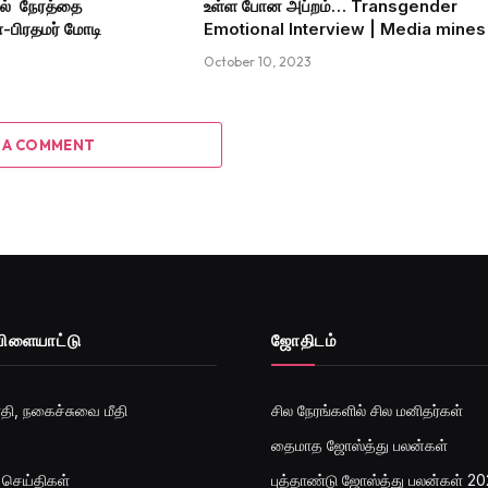
ில் நேரத்தை
உள்ள போன அப்றம்… Transgender
்-பிரதமர் மோடி
Emotional Interview | Media mines
October 10, 2023
 A COMMENT
விளையாட்டு
ஜோ‌திட‌ம்
தி, நகைச்சுவை மீதி
சில நேரங்களில் சில மனிதர்கள்
தைமாத ஜோஸ்த்து பலன்கள்
 செய்திகள்
புத்தாண்டு ஜோஸ்த்து பலன்கள் 2