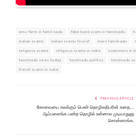
emu farm in tamil nadu
fake bank scam in tamilnadu
h
indian scams
indian scams tourist
mars tamilnadu
religious scams
religious scams in india
scammers in i
tamilnadu news today
tamilnadu politics
tamilnadu s
travel scams in india
PREVIOUS ARTICLE
கோவையை கலக்கும் பெண் தொழிலதிபரின் கதை…
ஆம்பளைங்க பண்ற தொழில் உன்னால முடியாதுனு
சொன்னாங்க.