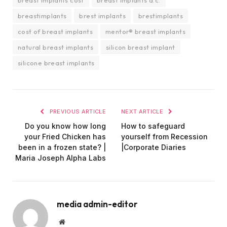
breast implants cost
breast implants d.c.
breastimplants
brest implants
brestimplants
cost of breast implants
mentor® breast implants
natural breast implants
silicon breast implant
silicone breast implants
PREVIOUS ARTICLE
NEXT ARTICLE
Do you know how long
How to safeguard
your Fried Chicken has
yourself from Recession
been in a frozen state? |
|Corporate Diaries
Maria Joseph Alpha Labs
media admin-editor
Website