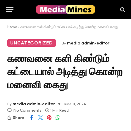
Home
»
கணவனை களி கிண்டும் கட்டையால் அடித்து கொன்ற மனைவி கைது
UNCATEGORIZED
media admin-editor
By
கணவனை களி கிண்டும்
கட்டையால் அடித்து கொன்ற
மனைவி கைது
media admin-editor
By
June 11, 2024
No Comments
1 Min Read
Share