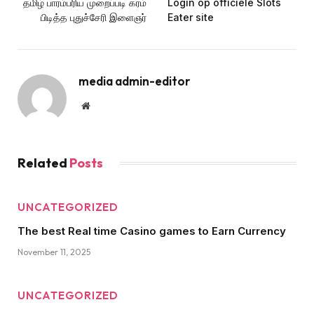
தமிழ் பாரம்பரிய முறைப்படி கரம்
Login op officiële Slots
பிடித்த புதுச்சேரி இளைஞர்
Eater site
media admin-editor
Website
Related
Posts
UNCATEGORIZED
The best Real time Casino games to Earn Currency
November 11, 2025
UNCATEGORIZED