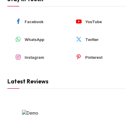
Facebook
YouTube
WhatsApp
Twitter
Instagram
Pinterest
Latest Reviews