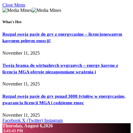
Close Menu
What's Hot
Rozpal swoją pasję do gry z energycasino – licencjonowanym
kasynem pełnym emocji!
November 11, 2025
Twoja brama do wirtualnych wygranych – energy kasyno z
licencją MGA oferuje niezapomniane wrażenia i
November 11, 2025
Rozpal swoją pasję do gry ponad 3000 tytułów w energycasino,
gwarancja licencji MGA i codzienne emoc
November 11, 2025
Facebook
X (Twitter)
Instagram
Thursday, August 6,2026
5:45:46 PM