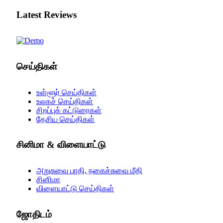
Latest Reviews
செய்திகள்
உள்ளூர் செய்திகள்
உலகச் செய்திகள்
சிறப்புக் கட்டுரைகள்
தேசிய செய்திகள்
சினிமா & விளையாட்டு
அறுசுவை பாதி, நகைச்சுவை மீதி
சினிமா
விளையாட்டு செய்திகள்
ஜோ‌திட‌ம்