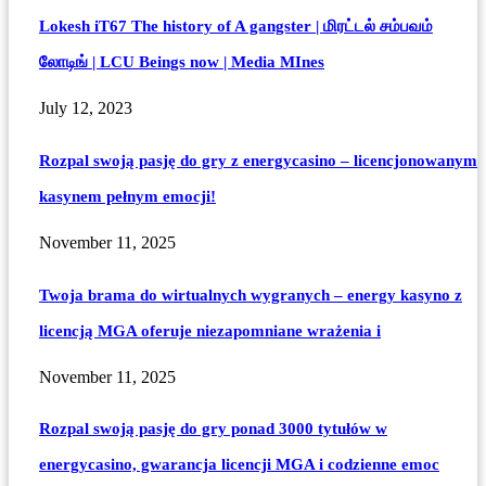
Lokesh iT67 The history of A gangster | மிரட்டல் சம்பவம்
லோடிங் | LCU Beings now | Media MInes
July 12, 2023
Rozpal swoją pasję do gry z energycasino – licencjonowanym
kasynem pełnym emocji!
November 11, 2025
Twoja brama do wirtualnych wygranych – energy kasyno z
licencją MGA oferuje niezapomniane wrażenia i
November 11, 2025
Rozpal swoją pasję do gry ponad 3000 tytułów w
energycasino, gwarancja licencji MGA i codzienne emoc