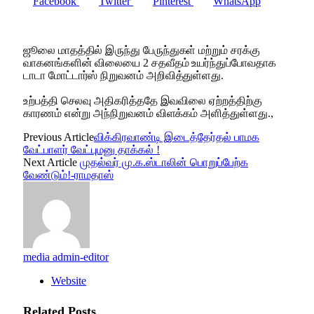
Facebook
Twitter
Pinterest
WhatsApp
ஜூலை மாதத்தில் இருந்து பேருந்துகள் மற்றும் சரக்கு
வாகனங்களின் விலையை 2 சதவீதம் உயர்ந்துப்போவதாக
டாடா மோட்டார்ஸ் நிறுவனம் அறிவித்துள்ளது.
உற்பத்தி செலவு அதிகரித்ததே இவவிலை ஏற்றத்திற்கு
காரணம் என்று அந்நிறுவனம் விளக்கம் அளித்துள்ளது.,
Previous Article
விக்கிரவாண்டி இடைத்தேர்தல் பாமக
வேட்பாளர் வேட்புமனு தாக்கல் !
Next Article
முதல்வர் மு.க.ஸ்டாலின் பொறுப்பேற்க
வேண்டும்!-ராமதாஸ்
media admin-editor
Website
Related
Posts