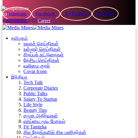
Instagram
Facebook
X (Twitter)
YouTube
Career
ADVERTISE
24
°C
தமிழகம்
உலகச் செய்திகள்
உள்ளூர் செய்திகள்
சிறப்புக் கட்டுரைகள்
தேசிய செய்திகள்
வலிமை குரல்
Covai Icons
இந்தியா
Tech Talk
Corporate Diaries
Public Talks
Salary To Startup
Life Style
Beauty Tips
சமூக அதிர்வுகள்
வாய்யை மூடி பேசவும்
Fit Tamizha
சில நேரங்களில் சில மனிதர்கள்
செய்திகள்