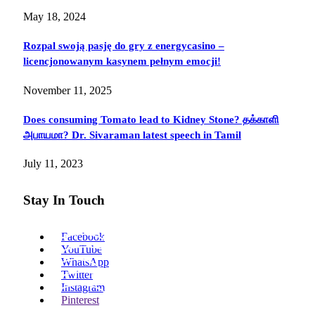
May 18, 2024
Rozpal swoją pasję do gry z energycasino –
licencjonowanym kasynem pełnym emocji!
November 11, 2025
Does consuming Tomato lead to Kidney Stone? தக்காளி
அபாயமா? Dr. Sivaraman latest speech in Tamil
July 11, 2023
Stay In Touch
Facebook
YouTube
WhatsApp
Twitter
Instagram
Pinterest