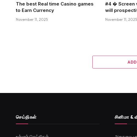
The best Real time Casino games
#4 � Screen w
to Earn Currency
will prospecti
November 11, 2025
November 11, 2025
ADD
செய்திகள்
சினிமா & 
உள்ளூர் செய்திகள்
அறுசுவை பா