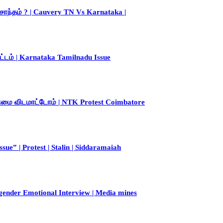
ொந்தம் ? | Cauvery TN Vs Karnataka |
்டம் | Karnataka Tamilnadu Issue
உரிமை விடமாட்டோம் | NTK Protest Coimbatore
e” | Protest | Stalin | Siddaramaiah
ender Emotional Interview | Media mines