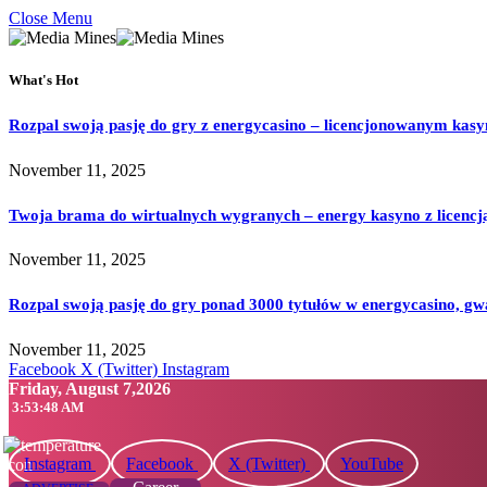
Close Menu
What's Hot
Rozpal swoją pasję do gry z energycasino – licencjonowanym kas
November 11, 2025
Twoja brama do wirtualnych wygranych – energy kasyno z licencj
November 11, 2025
Rozpal swoją pasję do gry ponad 3000 tytułów w energycasino, gw
November 11, 2025
Facebook
X (Twitter)
Instagram
Friday, August 7,2026
3:53:49 AM
Instagram
Facebook
X (Twitter)
YouTube