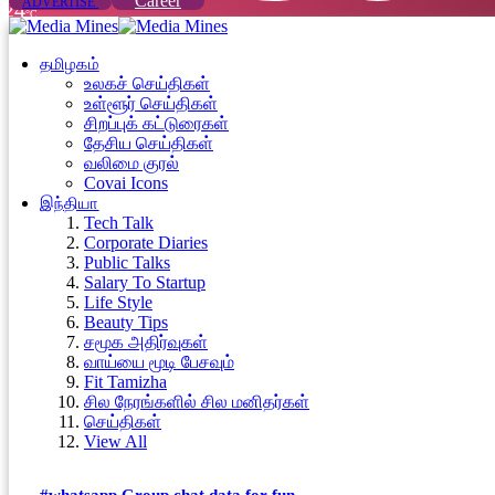
Career
ADVERTISE
24
°C
தமிழகம்
உலகச் செய்திகள்
உள்ளூர் செய்திகள்
சிறப்புக் கட்டுரைகள்
தேசிய செய்திகள்
வலிமை குரல்
Covai Icons
இந்தியா
Tech Talk
Corporate Diaries
Public Talks
Salary To Startup
Life Style
Beauty Tips
சமூக அதிர்வுகள்
வாய்யை மூடி பேசவும்
Fit Tamizha
சில நேரங்களில் சில மனிதர்கள்
செய்திகள்
View All
#whatsapp Group chat data for fun