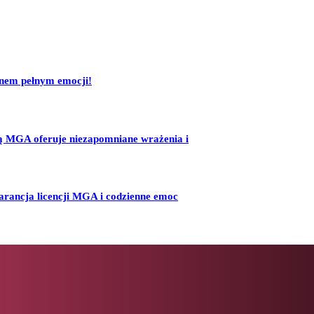
ynem pełnym emocji!
ą MGA oferuje niezapomniane wrażenia i
arancja licencji MGA i codzienne emoc